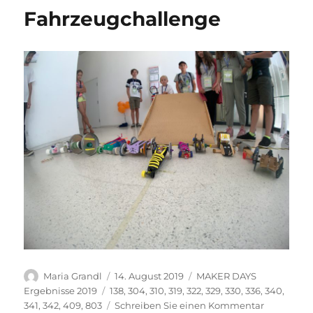
für
Fahrzeugchallenge
die
Teilnahme
an
den
MAKER
DAYS
for
kids
2019
an
der
TU
Graz
Autor
Veröffentlicht
Kategorien
Maria Grandl
14. August 2019
MAKER DAYS
am
Schlagwörter
Ergebnisse 2019
138
,
304
,
310
,
319
,
322
,
329
,
330
,
336
,
340
,
zu
341
,
342
,
409
,
803
Schreiben Sie einen Kommentar