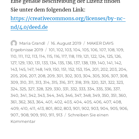
Eine genaue Beschreibung der Lizenz finden
Sie unter dem folgenden Link:
https://creativecommons.org/licenses/by-nc-
nd/4.0/deed.de
Autor
Veröffentlicht
Kategorien
Maria Grandl
16. August 2019
MAKER DAYS
am
Schlagwörter
Ergebnisse 2019
101
,
102
,
103
,
104
,
105
,
106
,
107
,
108
,
109
,
110
,
111
,
112
,
113
,
114
,
115
,
116
,
117
,
118
,
119
,
121
,
122
,
124
,
125
,
126
,
127
,
129
,
130
,
131
,
133
,
134
,
135
,
136
,
137
,
138
,
139
,
140
,
141
,
142
,
143
,
145
,
147
,
148
,
149
,
150
,
151
,
152
,
153
,
154
,
201
,
202
,
203
,
204
,
205
,
206
,
207
,
208
,
209
,
301
,
302
,
303
,
304
,
305
,
306
,
307
,
308
,
309
,
310
,
311
,
313
,
314
,
315
,
316
,
317
,
318
,
319
,
320
,
321
,
322
,
323
,
324
,
325
,
327
,
328
,
329
,
330
,
331
,
332
,
333
,
334
,
335
,
336
,
337
,
340
,
341
,
342
,
343
,
344
,
345
,
346
,
347
,
348
,
349
,
350
,
351
,
360
,
361
,
362
,
363
,
364
,
401
,
402
,
403
,
404
,
405
,
406
,
407
,
408
,
409
,
410
,
411
,
413
,
801
,
802
,
803
,
901
,
902
,
903
,
904
,
905
,
906
,
907.
,
908
,
909
,
910
,
911
,
913
Schreiben Sie einen
zu
Kommentar
Vielen
Dank