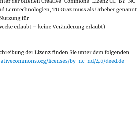
 unter der offenen Creative-Commons-Lizenz CC-BY-NC
nd Lerntechnologien, TU Graz muss als Urheber genannt
Nutzung für
ecke erlaubt – keine Veränderung erlaubt)
chreibung der Lizenz finden Sie unter dem folgenden
reativecommons.org/licenses/by-nc-nd/4.0/deed.de