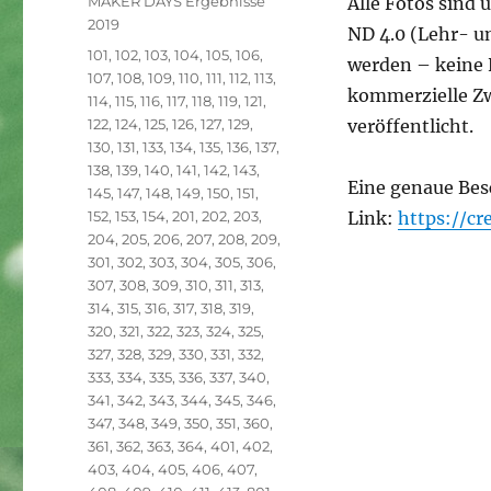
MAKER DAYS Ergebnisse
Alle Fotos sind
2019
ND 4.0 (Lehr- u
Schlagwörter
101
,
102
,
103
,
104
,
105
,
106
,
werden – keine 
107
,
108
,
109
,
110
,
111
,
112
,
113
,
kommerzielle Zw
114
,
115
,
116
,
117
,
118
,
119
,
121
,
122
,
124
,
125
,
126
,
127
,
129
,
veröffentlicht.
130
,
131
,
133
,
134
,
135
,
136
,
137
,
138
,
139
,
140
,
141
,
142
,
143
,
Eine genaue Bes
145
,
147
,
148
,
149
,
150
,
151
,
152
,
153
,
154
,
201
,
202
,
203
,
Link:
https://c
204
,
205
,
206
,
207
,
208
,
209
,
301
,
302
,
303
,
304
,
305
,
306
,
307
,
308
,
309
,
310
,
311
,
313
,
314
,
315
,
316
,
317
,
318
,
319
,
320
,
321
,
322
,
323
,
324
,
325
,
327
,
328
,
329
,
330
,
331
,
332
,
333
,
334
,
335
,
336
,
337
,
340
,
341
,
342
,
343
,
344
,
345
,
346
,
347
,
348
,
349
,
350
,
351
,
360
,
361
,
362
,
363
,
364
,
401
,
402
,
403
,
404
,
405
,
406
,
407
,