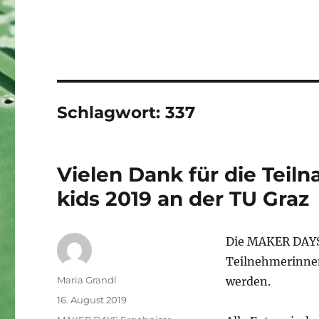
Schlagwort:
337
Vielen Dank für die Tei
kids 2019 an der TU Graz
Die MAKER DAYS 
Teilnehmerinnen
Autor
Maria Grandl
werden.
Veröffentlicht
16. August 2019
am
Kategorien