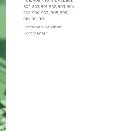
408
,
409
,
410
,
411
,
413
,
801
,
802
,
803
,
901
,
902
,
903
,
904
,
905
,
906
,
907.
,
908
,
909
,
910
,
911
,
913
Schreiben Sie einen
zu
Kommentar
Vielen
Dank
für
die
Teilnahme
an
den
MAKER
DAYS
for
kids
2019
an
der
TU
Graz