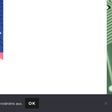
OK
rständnis aus.