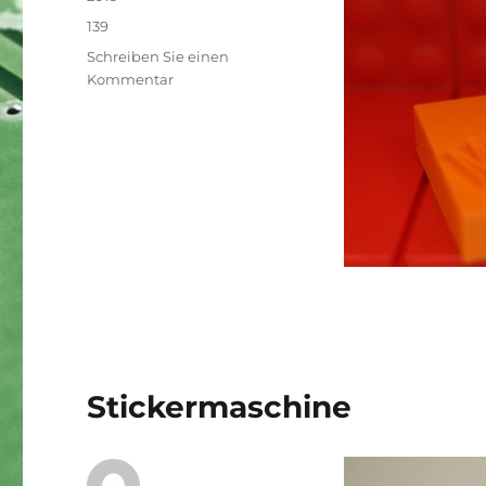
Schlagwörter
139
Schreiben Sie einen
zu
Kommentar
3D-
Druck
Stickermaschine