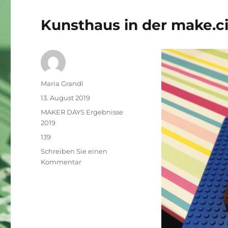
Kunsthaus in der make.ci
Autor
Maria Grandl
Veröffentlicht
13. August 2019
am
Kategorien
MAKER DAYS Ergebnisse
2019
Schlagwörter
139
Schreiben Sie einen
zu
Kommentar
Kunsthaus
in
der
make.city