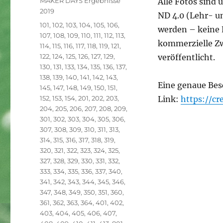
MAKER DAYS Ergebnisse
Alle Fotos sind
2019
ND 4.0 (Lehr- u
Schlagwörter
101
,
102
,
103
,
104
,
105
,
106
,
werden – keine 
107
,
108
,
109
,
110
,
111
,
112
,
113
,
kommerzielle Zw
114
,
115
,
116
,
117
,
118
,
119
,
121
,
122
,
124
,
125
,
126
,
127
,
129
,
veröffentlicht.
130
,
131
,
133
,
134
,
135
,
136
,
137
,
138
,
139
,
140
,
141
,
142
,
143
,
Eine genaue Bes
145
,
147
,
148
,
149
,
150
,
151
,
152
,
153
,
154
,
201
,
202
,
203
,
Link:
https://c
204
,
205
,
206
,
207
,
208
,
209
,
301
,
302
,
303
,
304
,
305
,
306
,
307
,
308
,
309
,
310
,
311
,
313
,
314
,
315
,
316
,
317
,
318
,
319
,
320
,
321
,
322
,
323
,
324
,
325
,
327
,
328
,
329
,
330
,
331
,
332
,
333
,
334
,
335
,
336
,
337
,
340
,
341
,
342
,
343
,
344
,
345
,
346
,
347
,
348
,
349
,
350
,
351
,
360
,
361
,
362
,
363
,
364
,
401
,
402
,
403
,
404
,
405
,
406
,
407
,