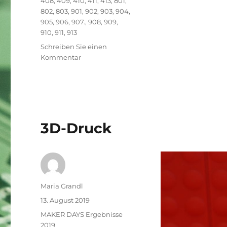
408
,
409
,
410
,
411
,
413
,
801
,
802
,
803
,
901
,
902
,
903
,
904
,
905
,
906
,
907.
,
908
,
909
,
910
,
911
,
913
Schreiben Sie einen
zu
Kommentar
Vielen
Dank
für
die
Teilnahme
an
3D-Druck
den
MAKER
DAYS
for
kids
2019
Autor
Maria Grandl
an
Veröffentlicht
13. August 2019
der
am
Kategorien
MAKER DAYS Ergebnisse
TU
2019
Graz