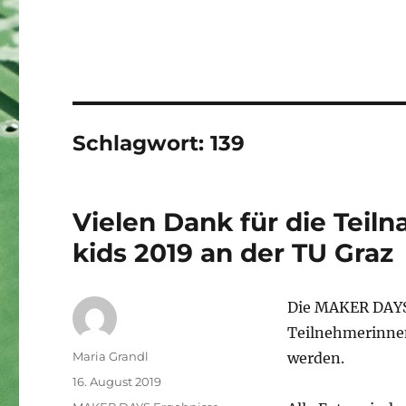
Schlagwort:
139
Vielen Dank für die Tei
kids 2019 an der TU Graz
Die MAKER DAYS 
Teilnehmerinnen
Autor
Maria Grandl
werden.
Veröffentlicht
16. August 2019
am
Kategorien