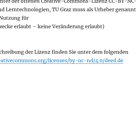
 unter der offenen Creative-Commons-Lizenz CC-BY-NC
nd Lerntechnologien, TU Graz muss als Urheber genannt
Nutzung für
ecke erlaubt – keine Veränderung erlaubt)
chreibung der Lizenz finden Sie unter dem folgenden
reativecommons.org/licenses/by-nc-nd/4.0/deed.de