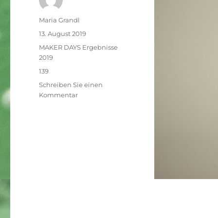
Autor
Maria Grandl
Veröffentlicht
13. August 2019
am
Kategorien
MAKER DAYS Ergebnisse
2019
Schlagwörter
139
Schreiben Sie einen
zu
Kommentar
Stickermaschine