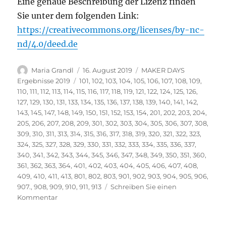
Eine genaue Beschreibung der Lizenz finden
Sie unter dem folgenden Link:
https://creativecommons.org/licenses/by-nc-
nd/4.0/deed.de
Autor
Veröffentlicht
Kategorien
Maria Grandl
16. August 2019
MAKER DAYS
am
Schlagwörter
Ergebnisse 2019
101
,
102
,
103
,
104
,
105
,
106
,
107
,
108
,
109
,
110
,
111
,
112
,
113
,
114
,
115
,
116
,
117
,
118
,
119
,
121
,
122
,
124
,
125
,
126
,
127
,
129
,
130
,
131
,
133
,
134
,
135
,
136
,
137
,
138
,
139
,
140
,
141
,
142
,
143
,
145
,
147
,
148
,
149
,
150
,
151
,
152
,
153
,
154
,
201
,
202
,
203
,
204
,
205
,
206
,
207
,
208
,
209
,
301
,
302
,
303
,
304
,
305
,
306
,
307
,
308
,
309
,
310
,
311
,
313
,
314
,
315
,
316
,
317
,
318
,
319
,
320
,
321
,
322
,
323
,
324
,
325
,
327
,
328
,
329
,
330
,
331
,
332
,
333
,
334
,
335
,
336
,
337
,
340
,
341
,
342
,
343
,
344
,
345
,
346
,
347
,
348
,
349
,
350
,
351
,
360
,
361
,
362
,
363
,
364
,
401
,
402
,
403
,
404
,
405
,
406
,
407
,
408
,
409
,
410
,
411
,
413
,
801
,
802
,
803
,
901
,
902
,
903
,
904
,
905
,
906
,
907.
,
908
,
909
,
910
,
911
,
913
Schreiben Sie einen
zu
Kommentar
Vielen
Dank