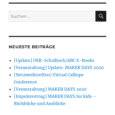
für
die
Teilnahme
SU
Suchen
an
nach:
den
MAKER
DAYS
for
kids
NEUESTE BEITRÄGE
2019
an
[Update] OER-Schulbuch/ABC E-Books
der
TU
[Veranstaltung] Update: MAKER DAYS 2020
Graz
[Netzwerktreffen] Virtual Calliope
Conference
[Veranstaltung] MAKER DAYS 2020
[Impulsvortrag] MAKER DAYS for kids –
Rückblicke und Ausblicke