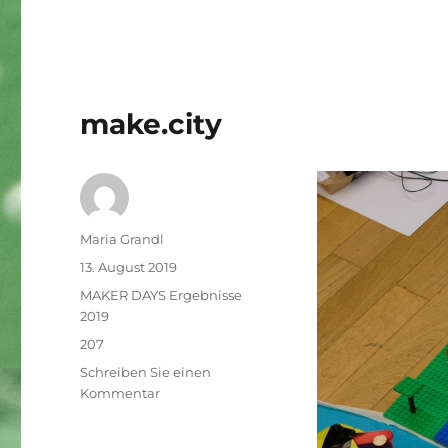
make.city
Autor
Maria Grandl
Veröffentlicht
13. August 2019
am
Kategorien
MAKER DAYS Ergebnisse
2019
Schlagwörter
207
Schreiben Sie einen
zu
Kommentar
make.city