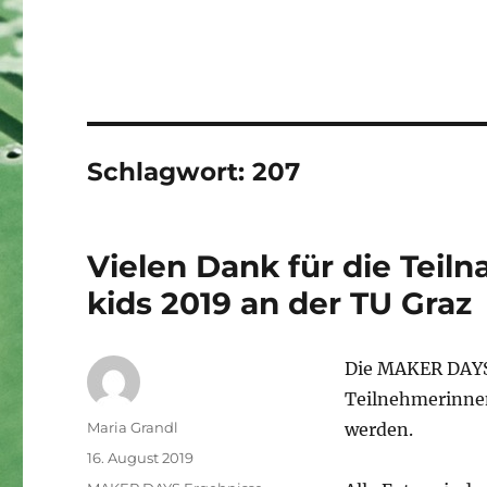
Schlagwort:
207
Vielen Dank für die Tei
kids 2019 an der TU Graz
Die MAKER DAYS 
Teilnehmerinnen
Autor
Maria Grandl
werden.
Veröffentlicht
16. August 2019
am
Kategorien