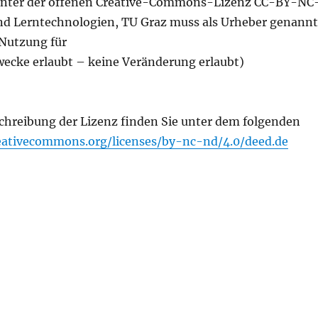
 unter der offenen Creative-Commons-Lizenz CC-BY-NC
nd Lerntechnologien, TU Graz muss als Urheber genannt
Nutzung für
ecke erlaubt – keine Veränderung erlaubt)
chreibung der Lizenz finden Sie unter dem folgenden
reativecommons.org/licenses/by-nc-nd/4.0/deed.de