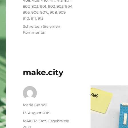
408
,
409
,
410
,
411
,
413
,
801
,
802
,
803
,
901
,
902
,
903
,
904
,
905
,
906
,
907.
,
908
,
909
,
910
,
911
,
913
Schreiben Sie einen
zu
Kommentar
Vielen
Dank
für
die
Teilnahme
an
make.city
den
MAKER
DAYS
for
kids
2019
Autor
Maria Grandl
an
Veröffentlicht
13. August 2019
der
am
Kategorien
MAKER DAYS Ergebnisse
TU
2019
Graz