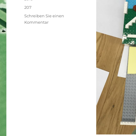
Schlagwörter
207
Schreiben Sie einen
zu
Kommentar
make.city