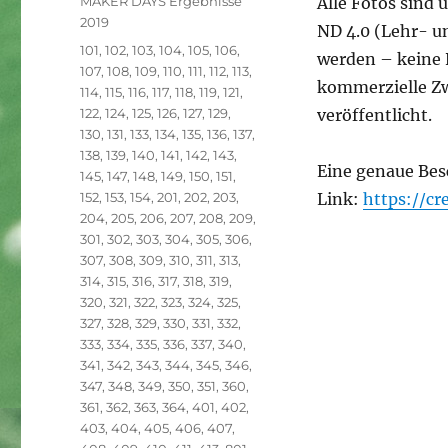
MAKER DAYS Ergebnisse
Alle Fotos sind
2019
ND 4.0 (Lehr- u
Schlagwörter
101
,
102
,
103
,
104
,
105
,
106
,
werden – keine 
107
,
108
,
109
,
110
,
111
,
112
,
113
,
kommerzielle Zw
114
,
115
,
116
,
117
,
118
,
119
,
121
,
122
,
124
,
125
,
126
,
127
,
129
,
veröffentlicht.
130
,
131
,
133
,
134
,
135
,
136
,
137
,
138
,
139
,
140
,
141
,
142
,
143
,
Eine genaue Bes
145
,
147
,
148
,
149
,
150
,
151
,
152
,
153
,
154
,
201
,
202
,
203
,
Link:
https://c
204
,
205
,
206
,
207
,
208
,
209
,
301
,
302
,
303
,
304
,
305
,
306
,
307
,
308
,
309
,
310
,
311
,
313
,
314
,
315
,
316
,
317
,
318
,
319
,
320
,
321
,
322
,
323
,
324
,
325
,
327
,
328
,
329
,
330
,
331
,
332
,
333
,
334
,
335
,
336
,
337
,
340
,
341
,
342
,
343
,
344
,
345
,
346
,
347
,
348
,
349
,
350
,
351
,
360
,
361
,
362
,
363
,
364
,
401
,
402
,
403
,
404
,
405
,
406
,
407
,