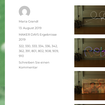
Autor
Maria Grandl
Veröffentlicht
13. August 2019
am
Kategorien
MAKER DAYS Ergebnisse
2019
Schlagwörter
322
,
330
,
333
,
334
,
336
,
342
,
362
,
391
,
801
,
802
,
908
,
909
,
910
Schreiben Sie einen
zu
Kommentar
Lightpainting
Donnerstag