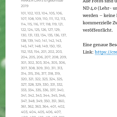
MAKER DAYS Ergebnisse
Alle Fotos sind
2019
ND 4.0 (Lehr- u
Schlagwörter
101
,
102
,
103
,
104
,
105
,
106
,
werden – keine 
107
,
108
,
109
,
110
,
111
,
112
,
113
,
kommerzielle Zw
114
,
115
,
116
,
117
,
118
,
119
,
121
,
122
,
124
,
125
,
126
,
127
,
129
,
veröffentlicht.
130
,
131
,
133
,
134
,
135
,
136
,
137
,
138
,
139
,
140
,
141
,
142
,
143
,
Eine genaue Bes
145
,
147
,
148
,
149
,
150
,
151
,
152
,
153
,
154
,
201
,
202
,
203
,
Link:
https://c
204
,
205
,
206
,
207
,
208
,
209
,
301
,
302
,
303
,
304
,
305
,
306
,
307
,
308
,
309
,
310
,
311
,
313
,
314
,
315
,
316
,
317
,
318
,
319
,
320
,
321
,
322
,
323
,
324
,
325
,
327
,
328
,
329
,
330
,
331
,
332
,
333
,
334
,
335
,
336
,
337
,
340
,
341
,
342
,
343
,
344
,
345
,
346
,
347
,
348
,
349
,
350
,
351
,
360
,
361
,
362
,
363
,
364
,
401
,
402
,
403
,
404
,
405
,
406
,
407
,