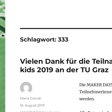
Schlagwort:
333
Vielen Dank für die Tei
kids 2019 an der TU Graz
Die MAKER DAYS 
Teilnehmerinnen
Autor
Maria Grandl
werden.
Veröffentlicht
16. August 2019
am
Kategorien