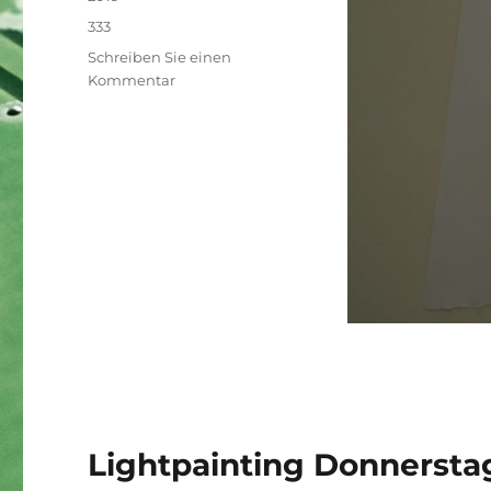
Schlagwörter
333
Schreiben Sie einen
zu
Kommentar
Kreativdepot
Lightpainting Donnersta