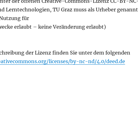
 unter der offenen Creative-Commons-Lizenz CC-BY-NC
nd Lerntechnologien, TU Graz muss als Urheber genannt
Nutzung für
ecke erlaubt – keine Veränderung erlaubt)
chreibung der Lizenz finden Sie unter dem folgenden
reativecommons.org/licenses/by-nc-nd/4.0/deed.de