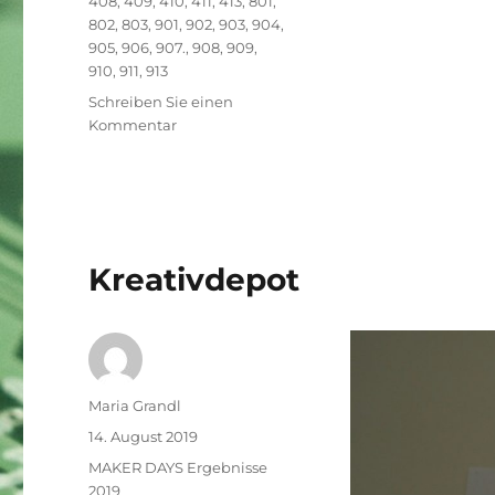
408
,
409
,
410
,
411
,
413
,
801
,
802
,
803
,
901
,
902
,
903
,
904
,
905
,
906
,
907.
,
908
,
909
,
910
,
911
,
913
Schreiben Sie einen
zu
Kommentar
Vielen
Dank
für
die
Teilnahme
an
Kreativdepot
den
MAKER
DAYS
for
kids
2019
Autor
Maria Grandl
an
Veröffentlicht
14. August 2019
der
am
Kategorien
MAKER DAYS Ergebnisse
TU
2019
Graz