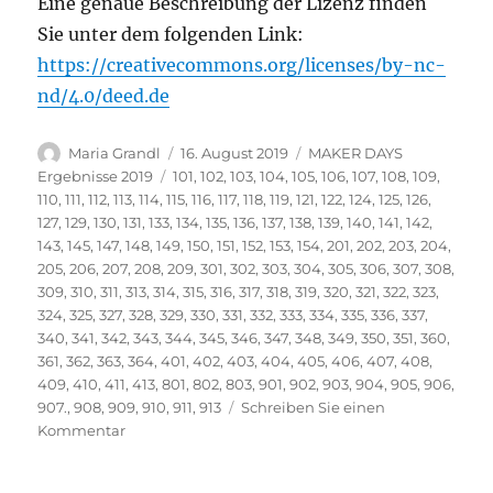
Eine genaue Beschreibung der Lizenz finden
Sie unter dem folgenden Link:
https://creativecommons.org/licenses/by-nc-
nd/4.0/deed.de
Autor
Veröffentlicht
Kategorien
Maria Grandl
16. August 2019
MAKER DAYS
am
Schlagwörter
Ergebnisse 2019
101
,
102
,
103
,
104
,
105
,
106
,
107
,
108
,
109
,
110
,
111
,
112
,
113
,
114
,
115
,
116
,
117
,
118
,
119
,
121
,
122
,
124
,
125
,
126
,
127
,
129
,
130
,
131
,
133
,
134
,
135
,
136
,
137
,
138
,
139
,
140
,
141
,
142
,
143
,
145
,
147
,
148
,
149
,
150
,
151
,
152
,
153
,
154
,
201
,
202
,
203
,
204
,
205
,
206
,
207
,
208
,
209
,
301
,
302
,
303
,
304
,
305
,
306
,
307
,
308
,
309
,
310
,
311
,
313
,
314
,
315
,
316
,
317
,
318
,
319
,
320
,
321
,
322
,
323
,
324
,
325
,
327
,
328
,
329
,
330
,
331
,
332
,
333
,
334
,
335
,
336
,
337
,
340
,
341
,
342
,
343
,
344
,
345
,
346
,
347
,
348
,
349
,
350
,
351
,
360
,
361
,
362
,
363
,
364
,
401
,
402
,
403
,
404
,
405
,
406
,
407
,
408
,
409
,
410
,
411
,
413
,
801
,
802
,
803
,
901
,
902
,
903
,
904
,
905
,
906
,
907.
,
908
,
909
,
910
,
911
,
913
Schreiben Sie einen
zu
Kommentar
Vielen
Dank