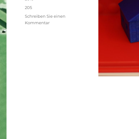
Schlagwörter
205
Schreiben Sie einen
zu
Kommentar
3D-
Druck