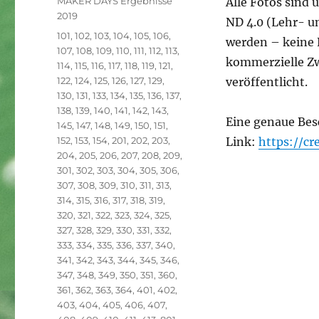
MAKER DAYS Ergebnisse
Alle Fotos sind
2019
ND 4.0 (Lehr- u
Schlagwörter
101
,
102
,
103
,
104
,
105
,
106
,
werden – keine 
107
,
108
,
109
,
110
,
111
,
112
,
113
,
kommerzielle Zw
114
,
115
,
116
,
117
,
118
,
119
,
121
,
122
,
124
,
125
,
126
,
127
,
129
,
veröffentlicht.
130
,
131
,
133
,
134
,
135
,
136
,
137
,
138
,
139
,
140
,
141
,
142
,
143
,
Eine genaue Bes
145
,
147
,
148
,
149
,
150
,
151
,
152
,
153
,
154
,
201
,
202
,
203
,
Link:
https://c
204
,
205
,
206
,
207
,
208
,
209
,
301
,
302
,
303
,
304
,
305
,
306
,
307
,
308
,
309
,
310
,
311
,
313
,
314
,
315
,
316
,
317
,
318
,
319
,
320
,
321
,
322
,
323
,
324
,
325
,
327
,
328
,
329
,
330
,
331
,
332
,
333
,
334
,
335
,
336
,
337
,
340
,
341
,
342
,
343
,
344
,
345
,
346
,
347
,
348
,
349
,
350
,
351
,
360
,
361
,
362
,
363
,
364
,
401
,
402
,
403
,
404
,
405
,
406
,
407
,