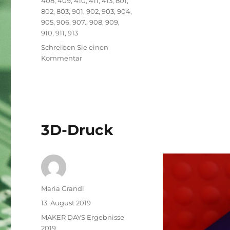
408
,
409
,
410
,
411
,
413
,
801
,
802
,
803
,
901
,
902
,
903
,
904
,
905
,
906
,
907.
,
908
,
909
,
910
,
911
,
913
Schreiben Sie einen
zu
Kommentar
Vielen
Dank
für
die
Teilnahme
an
3D-Druck
den
MAKER
DAYS
for
kids
2019
Autor
Maria Grandl
an
Veröffentlicht
13. August 2019
der
am
Kategorien
MAKER DAYS Ergebnisse
TU
2019
Graz