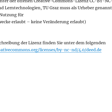
 unter der offenen Creative-Commons-Lizenz CC-BY-NC
nd Lerntechnologien, TU Graz muss als Urheber genannt
Nutzung für
ecke erlaubt – keine Veränderung erlaubt)
chreibung der Lizenz finden Sie unter dem folgenden
reativecommons.org/licenses/by-nc-nd/4.0/deed.de