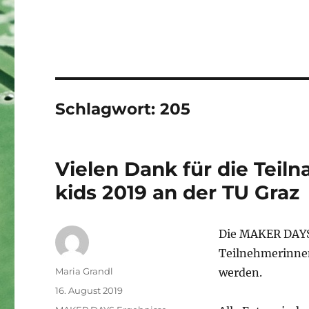
Schlagwort:
205
Vielen Dank für die Tei
kids 2019 an der TU Graz
Die MAKER DAYS 
Teilnehmerinnen
Autor
Maria Grandl
werden.
Veröffentlicht
16. August 2019
am
Kategorien