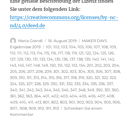
Eine genaue Beschreibung der Lizenz finden
Sie unter dem folgenden Link:
https://creativecommons.org/licenses/by-nc-
nd/4.0/deed.de
Autor
Veröffentlicht
Kategorien
Maria Grandl
16. August 2019
MAKER DAYS
am
Schlagwörter
Ergebnisse 2019
101
,
102
,
103
,
104
,
105
,
106
,
107
,
108
,
109
,
110
,
111
,
112
,
113
,
114
,
115
,
116
,
117
,
118
,
119
,
121
,
122
,
124
,
125
,
126
,
127
,
129
,
130
,
131
,
133
,
134
,
135
,
136
,
137
,
138
,
139
,
140
,
141
,
142
,
143
,
145
,
147
,
148
,
149
,
150
,
151
,
152
,
153
,
154
,
201
,
202
,
203
,
204
,
205
,
206
,
207
,
208
,
209
,
301
,
302
,
303
,
304
,
305
,
306
,
307
,
308
,
309
,
310
,
311
,
313
,
314
,
315
,
316
,
317
,
318
,
319
,
320
,
321
,
322
,
323
,
324
,
325
,
327
,
328
,
329
,
330
,
331
,
332
,
333
,
334
,
335
,
336
,
337
,
340
,
341
,
342
,
343
,
344
,
345
,
346
,
347
,
348
,
349
,
350
,
351
,
360
,
361
,
362
,
363
,
364
,
401
,
402
,
403
,
404
,
405
,
406
,
407
,
408
,
409
,
410
,
411
,
413
,
801
,
802
,
803
,
901
,
902
,
903
,
904
,
905
,
906
,
907.
,
908
,
909
,
910
,
911
,
913
Schreiben Sie einen
zu
Kommentar
Vielen
Dank