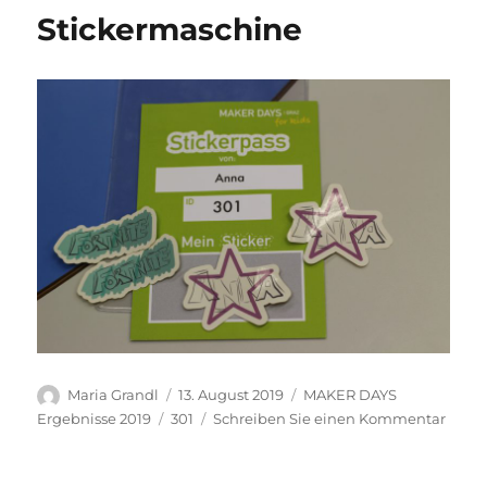
für
Stickermaschine
die
Teilnahme
an
den
MAKER
DAYS
for
kids
2019
an
der
TU
Graz
Autor
Veröffentlicht
Kategorien
Maria Grandl
13. August 2019
MAKER DAYS
am
Schlagwörter
zu
Ergebnisse 2019
301
Schreiben Sie einen Kommentar
Stick