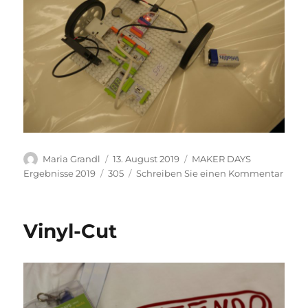
Autor
Veröffentlicht
Kategorien
Maria Grandl
13. August 2019
MAKER DAYS
am
Schlagwörter
zu
Ergebnisse 2019
305
Schreiben Sie einen Kommentar
Little
Vinyl-Cut