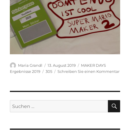
Autor
Veröffentlicht
Kategorien
Maria Grandl
13. August 2019
MAKER DAYS
am
Schlagwörter
zu
Ergebnisse 2019
305
Schreiben Sie einen Kommentar
Vinyl
Cut
SU
Suchen
nach: