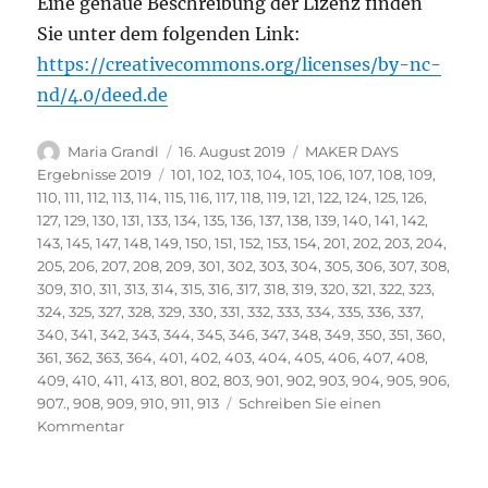
Eine genaue Beschreibung der Lizenz finden
Sie unter dem folgenden Link:
https://creativecommons.org/licenses/by-nc-
nd/4.0/deed.de
Autor
Veröffentlicht
Kategorien
Maria Grandl
16. August 2019
MAKER DAYS
am
Schlagwörter
Ergebnisse 2019
101
,
102
,
103
,
104
,
105
,
106
,
107
,
108
,
109
,
110
,
111
,
112
,
113
,
114
,
115
,
116
,
117
,
118
,
119
,
121
,
122
,
124
,
125
,
126
,
127
,
129
,
130
,
131
,
133
,
134
,
135
,
136
,
137
,
138
,
139
,
140
,
141
,
142
,
143
,
145
,
147
,
148
,
149
,
150
,
151
,
152
,
153
,
154
,
201
,
202
,
203
,
204
,
205
,
206
,
207
,
208
,
209
,
301
,
302
,
303
,
304
,
305
,
306
,
307
,
308
,
309
,
310
,
311
,
313
,
314
,
315
,
316
,
317
,
318
,
319
,
320
,
321
,
322
,
323
,
324
,
325
,
327
,
328
,
329
,
330
,
331
,
332
,
333
,
334
,
335
,
336
,
337
,
340
,
341
,
342
,
343
,
344
,
345
,
346
,
347
,
348
,
349
,
350
,
351
,
360
,
361
,
362
,
363
,
364
,
401
,
402
,
403
,
404
,
405
,
406
,
407
,
408
,
409
,
410
,
411
,
413
,
801
,
802
,
803
,
901
,
902
,
903
,
904
,
905
,
906
,
907.
,
908
,
909
,
910
,
911
,
913
Schreiben Sie einen
zu
Kommentar
Vielen
Dank