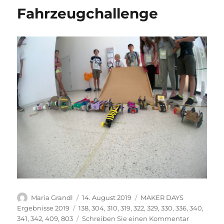
für
Fahrzeugchallenge
die
Teilnahme
an
den
MAKER
DAYS
for
kids
2019
an
der
TU
Graz
Autor
Veröffentlicht
Kategorien
Maria Grandl
14. August 2019
MAKER DAYS
am
Schlagwörter
Ergebnisse 2019
138
,
304
,
310
,
319
,
322
,
329
,
330
,
336
,
340
,
zu
341
,
342
,
409
,
803
Schreiben Sie einen Kommentar