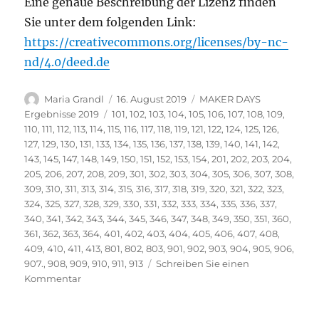
Eine genaue Beschreibung der Lizenz finden
Sie unter dem folgenden Link:
https://creativecommons.org/licenses/by-nc-
nd/4.0/deed.de
Autor
Veröffentlicht
Kategorien
Maria Grandl
16. August 2019
MAKER DAYS
am
Schlagwörter
Ergebnisse 2019
101
,
102
,
103
,
104
,
105
,
106
,
107
,
108
,
109
,
110
,
111
,
112
,
113
,
114
,
115
,
116
,
117
,
118
,
119
,
121
,
122
,
124
,
125
,
126
,
127
,
129
,
130
,
131
,
133
,
134
,
135
,
136
,
137
,
138
,
139
,
140
,
141
,
142
,
143
,
145
,
147
,
148
,
149
,
150
,
151
,
152
,
153
,
154
,
201
,
202
,
203
,
204
,
205
,
206
,
207
,
208
,
209
,
301
,
302
,
303
,
304
,
305
,
306
,
307
,
308
,
309
,
310
,
311
,
313
,
314
,
315
,
316
,
317
,
318
,
319
,
320
,
321
,
322
,
323
,
324
,
325
,
327
,
328
,
329
,
330
,
331
,
332
,
333
,
334
,
335
,
336
,
337
,
340
,
341
,
342
,
343
,
344
,
345
,
346
,
347
,
348
,
349
,
350
,
351
,
360
,
361
,
362
,
363
,
364
,
401
,
402
,
403
,
404
,
405
,
406
,
407
,
408
,
409
,
410
,
411
,
413
,
801
,
802
,
803
,
901
,
902
,
903
,
904
,
905
,
906
,
907.
,
908
,
909
,
910
,
911
,
913
Schreiben Sie einen
zu
Kommentar
Vielen
Dank