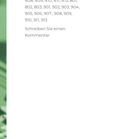
408
,
409
,
410
,
411
,
413
,
801
,
802
,
803
,
901
,
902
,
903
,
904
,
905
,
906
,
907.
,
908
,
909
,
910
,
911
,
913
Schreiben Sie einen
zu
Kommentar
Vielen
Dank
für
die
Teilnahme
an
den
MAKER
DAYS
for
kids
2019
an
der
TU
Graz