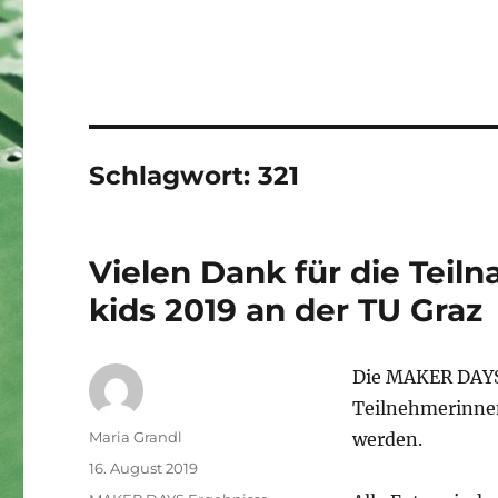
Schlagwort:
321
Vielen Dank für die Tei
kids 2019 an der TU Graz
Die MAKER DAYS 
Teilnehmerinnen
Autor
Maria Grandl
werden.
Veröffentlicht
16. August 2019
am
Kategorien