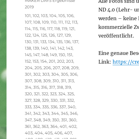
MAKER DAYS Ergebnisse
Alle Fotos sind
2019
ND 4.0 (Lehr- u
Schlagwörter
101
,
102
,
103
,
104
,
105
,
106
,
werden – keine 
107
,
108
,
109
,
110
,
111
,
112
,
113
,
kommerzielle Zw
114
,
115
,
116
,
117
,
118
,
119
,
121
,
122
,
124
,
125
,
126
,
127
,
129
,
veröffentlicht.
130
,
131
,
133
,
134
,
135
,
136
,
137
,
138
,
139
,
140
,
141
,
142
,
143
,
Eine genaue Bes
145
,
147
,
148
,
149
,
150
,
151
,
152
,
153
,
154
,
201
,
202
,
203
,
Link:
https://c
204
,
205
,
206
,
207
,
208
,
209
,
301
,
302
,
303
,
304
,
305
,
306
,
307
,
308
,
309
,
310
,
311
,
313
,
314
,
315
,
316
,
317
,
318
,
319
,
320
,
321
,
322
,
323
,
324
,
325
,
327
,
328
,
329
,
330
,
331
,
332
,
333
,
334
,
335
,
336
,
337
,
340
,
341
,
342
,
343
,
344
,
345
,
346
,
347
,
348
,
349
,
350
,
351
,
360
,
361
,
362
,
363
,
364
,
401
,
402
,
403
,
404
,
405
,
406
,
407
,