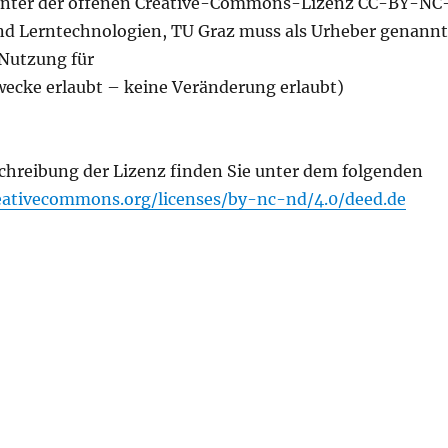
 unter der offenen Creative-Commons-Lizenz CC-BY-NC
nd Lerntechnologien, TU Graz muss als Urheber genannt
Nutzung für
ecke erlaubt – keine Veränderung erlaubt)
chreibung der Lizenz finden Sie unter dem folgenden
reativecommons.org/licenses/by-nc-nd/4.0/deed.de